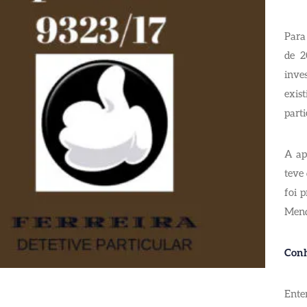
Para
de 2
inves
exis
parti
A ap
teve
foi 
Mendo
Conhe
Ente