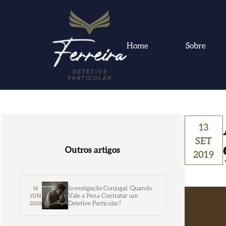
Home
Sobre
13
SET
Outros artigos
2019
Investigação Conjugal: Quando
16
Vale a Pena Contratar um
JUN
Detetive Particular?
2026