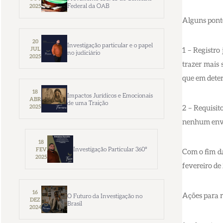
Federal da OAB
2025
Alguns pont
20
Investigação particular e o papel
JUL
1 – Registro
no judiciário
2025
trazer mais 
que em deter
18
Impactos Jurídicos e Emocionais
ABR
de uma Traição
2025
2 – Requisit
nenhum envo
18
Investigação Particular 360º
FEV
Com o fim da
2025
fevereiro de
16
Ações para r
O Futuro da Investigação no
DEZ
Brasil
2024