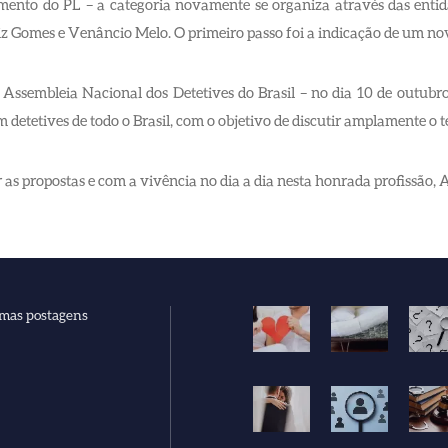
mento do PL – a categoria novamente se organiza através das entida
iz Gomes e Venâncio Melo. O primeiro passo foi a indicação de um no
Assembleia Nacional dos Detetives do Brasil – no dia 10 de outubro
 detetives de todo o Brasil, com o objetivo de discutir amplamente o t
 as propostas e com a vivência no dia a dia nesta honrada profissão, 
imas postagens