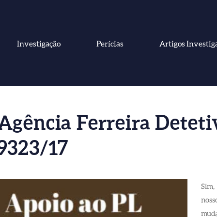
Investigação
Perícias
Artigos Investig
Agência Ferreira Deteti
9323/17
Sim,
nosso
muda