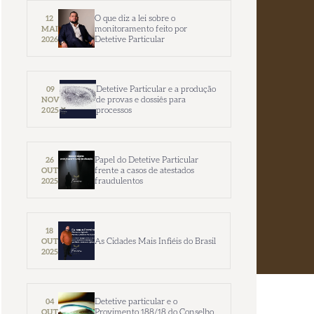
O que diz a lei sobre o
12
monitoramento feito por
MAI
Detetive Particular
2026
Detetive Particular e a produção
09
de provas e dossiês para
NOV
processos
2025
Papel do Detetive Particular
26
frente a casos de atestados
OUT
fraudulentos
2025
18
As Cidades Mais Infiéis do Brasil
OUT
2025
Detetive particular e o
04
Provimento 188/18 do Conselho
OUT