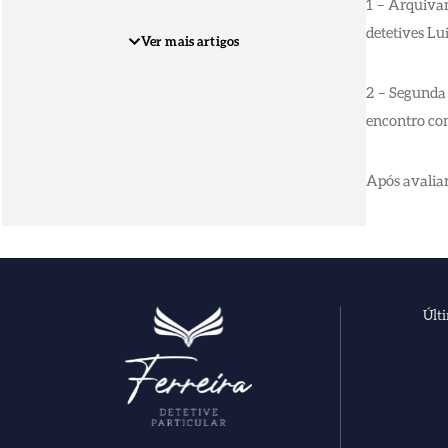
1 – Arquiva
detetives Lu
Ver mais artigos
2 – Segunda 
encontro com
Após avaliar
Últ