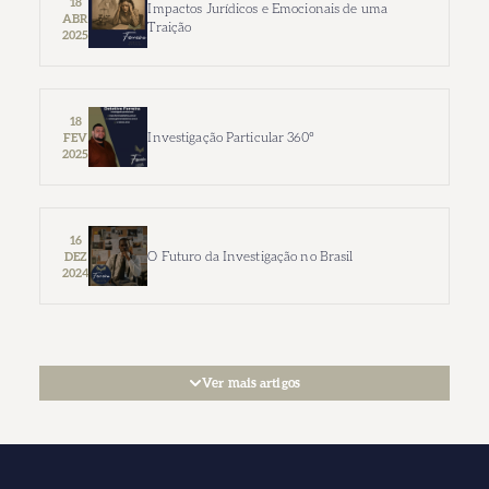
18
Impactos Jurídicos e Emocionais de uma
ABR
Traição
2025
18
Investigação Particular 360º
FEV
2025
16
O Futuro da Investigação no Brasil
DEZ
2024
Ver mais artigos