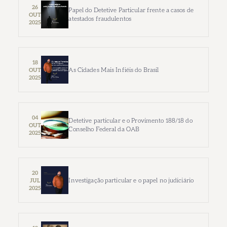
26
Papel do Detetive Particular frente a casos de
OUT
atestados fraudulentos
2025
18
As Cidades Mais Infiéis do Brasil
OUT
2025
04
Detetive particular e o Provimento 188/18 do
OUT
Conselho Federal da OAB
2025
20
Investigação particular e o papel no judiciário
JUL
2025