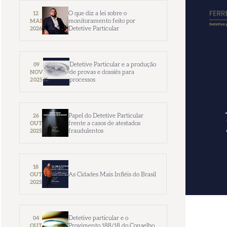
O que diz a lei sobre o
12
monitoramento feito por
MAI
Detetive Particular
2026
Detetive Particular e a produção
09
de provas e dossiês para
NOV
processos
2025
Papel do Detetive Particular
26
frente a casos de atestados
OUT
fraudulentos
2025
18
As Cidades Mais Infiéis do Brasil
OUT
2025
Detetive particular e o
04
Provimento 188/18 do Conselho
OUT