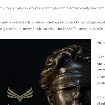
lizar o trabalho através de contrato escrito, fornecer relatório com 
 que o exercício da profissão, embora reconhecido, não exige regul
, o que tornou o mercado aberto a informalidade. Existem projetos de 
Na es
A
in
em pr
exec
rela
penho
Impo
obtid