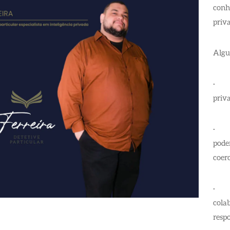
conh
priva
Algu
priva
· O 
pode
coerc
· Po
cola
resp