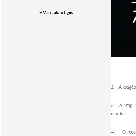
Ver mais artigos
2. A exigênc
3. A ampliaç
ocultos;
4. O reconh