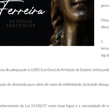
proce
Uma 
discu
1. A
tecno
big d
ia de adequação à LGPD (Lei Geral de Proteção de Dados), reforçando a
ão da demanda para além de casos de infidelidade, incluindo desapar
ecimento da Lei 13.432/17 como base legal, e a necessidade de r