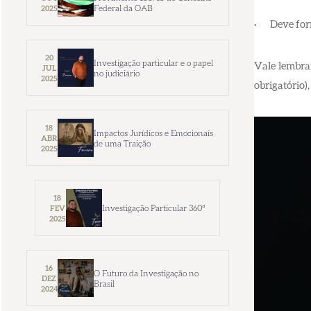
Federal da OAB
2025
· Deve forma
20
Investigação particular e o papel
Vale lembrar
JUL
no judiciário
2025
obrigatório)
18
Impactos Jurídicos e Emocionais
ABR
de uma Traição
2025
18
Investigação Particular 360º
FEV
2025
16
O Futuro da Investigação no
DEZ
Brasil
2024