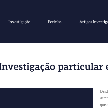
Investigação
Perícias
Artigos Investig
Investigação particular 
Desde
detet
que 