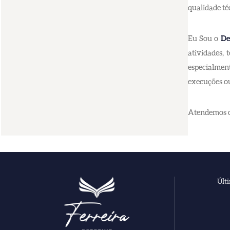
qualidade té
Eu Sou o
De
atividades,
especialment
execuções o
Atendemos co
Últ